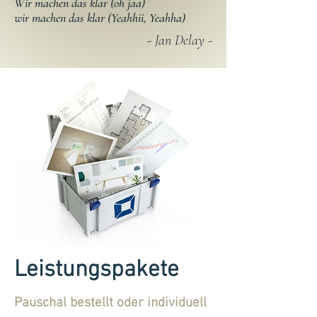
​Wir machen das klar (oh jaa)
wir machen das klar (Yeahhii, Yeahha)
​- Jan Delay -
Leistungspakete
Pauschal bestellt oder individuell